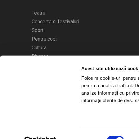
Teatru
Concerte si festivaluri
Sport
Pentru copii
Cultura
Diverse
Acest site utilizează cook
Calendarul evenimentelor
Folosim cookie-uri pentru a 
pentru a analiza traficul. 
analize informații cu privir
informații oferite de dvs. sa
© 2006 - 2026
Bilete.ro
Selecția
A.N.P.C.
O.D.R.