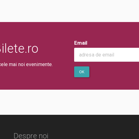
Email
lete.ro
cele mai noi evenimente.
OK
Despre noi