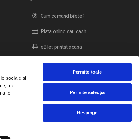
Cum comand bilete?
Plata online sau cash
eBilet printat acasa
Livrare prin curier
Permite toate
Returnare bilete
le sociale și
e și de
Permite selecția
u alte
Duplicare bilete
Respinge
RO
EN
HU