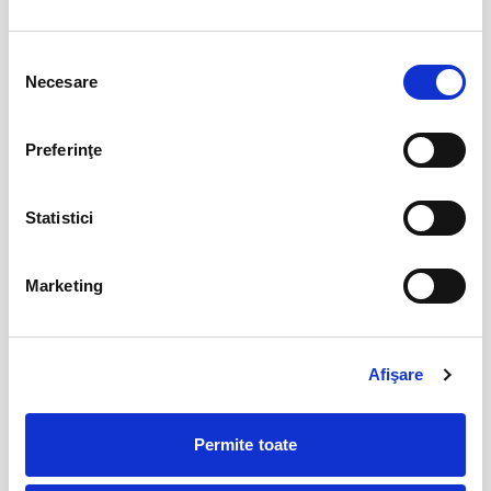
AȘTEPTÂNDU-L PE ULISE
17
sept
Selecția
Cluj-Napoca
Necesare
consimțământului
BILETE
Preferinţe
17
Deschiderea Stagiunii - Filarmonica Pitesti
sept
Statistici
Pitesti
BILETE
Marketing
MOARTEA LA TEATRUL DE REVISTĂ
17
sept
Cluj-Napoca
Afişare
BILETE
Permite toate
MAI MULTE DIN CULTURA