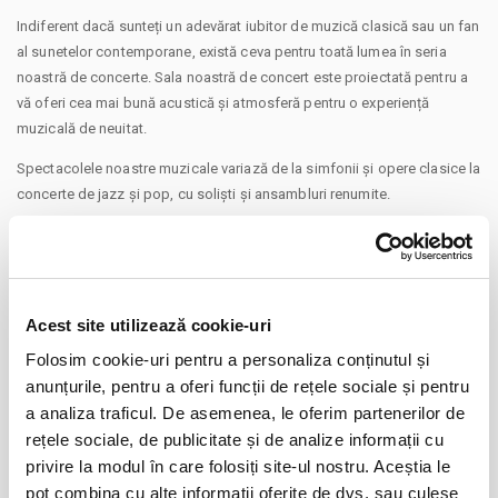
Indiferent dacă sunteți un adevărat iubitor de muzică clasică sau un fan
al sunetelor contemporane, există ceva pentru toată lumea în seria
noastră de concerte. Sala noastră de concert este proiectată pentru a
vă oferi cea mai bună acustică și atmosferă pentru o experiență
muzicală de neuitat.
Spectacolele noastre muzicale variază de la simfonii și opere clasice la
concerte de jazz și pop, cu soliști și ansambluri renumite.
În plus față de seria noastră regulată de concerte, organizăm și
evenimente speciale, precum concerte de omagiare pentru
compozitorii famosi și sărbători sezoniere, precum și concerte
educaționale pentru copii și familii.
Acest site utilizează cookie-uri
Alăturați-vă nouă pentru o noapte de magie muzicală la Filarmonica din
Folosim cookie-uri pentru a personaliza conținutul și
Pitești, unde sunetele muzicii live vă vor lăsa cu dorința de a vă
anunțurile, pentru a oferi funcții de rețele sociale și pentru
CONTINUARE
reintoarce sa mai aveți parte de incă un concert.
a analiza traficul. De asemenea, le oferim partenerilor de
Distribuie aceasta pagina
rețele sociale, de publicitate și de analize informații cu
Va aducem la cunostinta ca pe langa preturile biletelor sau
privire la modul în care folosiți site-ul nostru. Aceștia le
abonamentelor afisate, pot exista si costuri aditionale ce trebuie
pot combina cu alte informații oferite de dvs. sau culese
suportate de dvs., respectiv: taxe de intermediere, procesare, emitere