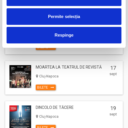
BILETE
Permite selecția
17
Deschiderea Stagiunii - Filarmonica Pitesti
sept
Respinge
Pitesti
BILETE
MOARTEA LA TEATRUL DE REVISTĂ
17
sept
Cluj-Napoca
BILETE
DINCOLO DE TĂCERE
19
sept
Cluj-Napoca
BILETE