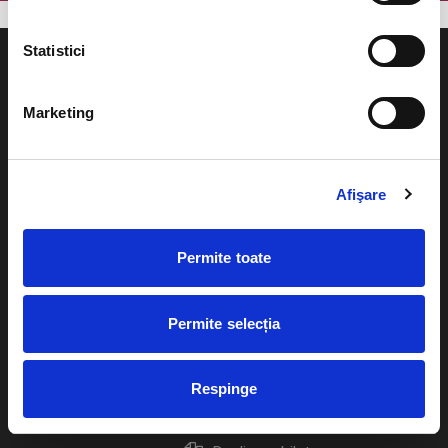
Statistici
Marketing
Evenimente
Ajutor
Teatru
Afişare
Cum comand bilete?
Concerte si
festivaluri
Plata online sau cash
Permite toate
Sport
eBilet printat acasa
Pentru copii
Permite selecția
Cultura
Livrare prin curier
Diverse
Respinge
Calendar
Returnare bilete