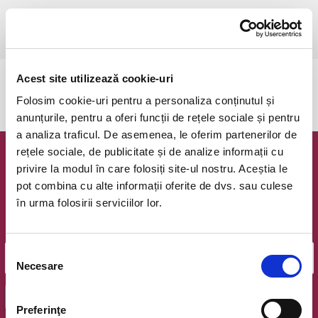
duminică, 11 mai 2025 ora 20:30
Cluj-Napoca, Cluj Arena
vezi pe harta
Acest site utilizează cookie-uri
Evenimentul a expirat.
Folosim cookie-uri pentru a personaliza conținutul și
anunțurile, pentru a oferi funcții de rețele sociale și pentru
a analiza traficul. De asemenea, le oferim partenerilor de
rețele sociale, de publicitate și de analize informații cu
Newsletter @ Bilete.ro
privire la modul în care folosiți site-ul nostru. Aceștia le
pot combina cu alte informații oferite de dvs. sau culese
Oferte exclusive si o editie saptamanala cu cele mai noi
în urma folosirii serviciilor lor.
evenimente.
Email
Selecția
Necesare
consimțământului
OK
Preferinţe