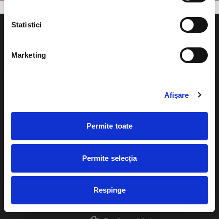
Statistici
Marketing
Evenimente
Ajutor
Teatru
Afişare
Cum comand bilete?
Concerte si
festivaluri
Plata online sau cash
Permite toate
Sport
eBilet printat acasa
Pentru copii
Permite selecția
Cultura
Livrare prin curier
Diverse
Respinge
Calendar
Returnare bilete