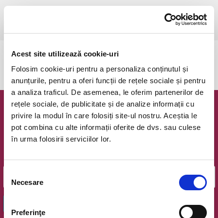
luni, 18 mai 2026 ora 20:30
Sibiu, Stadion Municipal
vezi pe harta
Acest site utilizează cookie-uri
Evenimentul a expirat.
Folosim cookie-uri pentru a personaliza conținutul și
anunțurile, pentru a oferi funcții de rețele sociale și pentru
a analiza traficul. De asemenea, le oferim partenerilor de
rețele sociale, de publicitate și de analize informații cu
Newsletter @ Bilete.ro
privire la modul în care folosiți site-ul nostru. Aceștia le
pot combina cu alte informații oferite de dvs. sau culese
Oferte exclusive si o editie saptamanala cu cele mai noi
în urma folosirii serviciilor lor.
evenimente.
Email
Selecția
Necesare
consimțământului
OK
Preferinţe