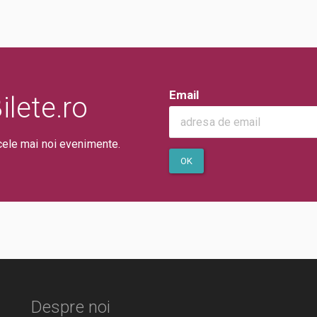
Email
lete.ro
cele mai noi evenimente.
OK
Despre noi