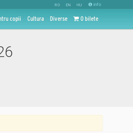
info
RO
EN
HU
ntru copii
Cultura
Diverse
0 bilete
026