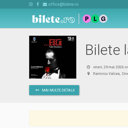
office@bilete.ro
Bilete 
vineri, 29 mai 2026 o
Ramnicu Valcea, C
MAI MULTE DETALII