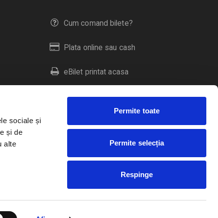
Cum comand bilete?
Plata online sau cash
eBilet printat acasa
Livrare prin curier
Permite toate
Returnare bilete
le sociale și
e și de
Permite selecția
u alte
Duplicare bilete
Respinge
RO
EN
HU