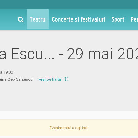
Teatru
Concerte si festivaluri
Sport
Pe
la Escu... - 29 mai 2
ra 19:00
inema Geo Saizescu
vezi pe harta
Evenimentul a expirat.