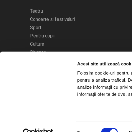
Teatru
Concerte si festivaluri
Sport
Pentru copii
Cultura
Diverse
Acest site utilizează cook
Calendarul evenimentelor
Folosim cookie-uri pentru a 
pentru a analiza traficul. 
analize informații cu privir
informații oferite de dvs. sa
© 2006 - 2026
Bilete.ro
Selecția
A.N.P.C.
O.D.R.