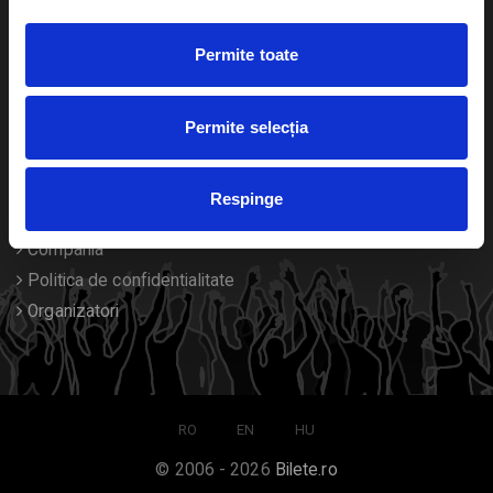
Duplicare bilete
Permite toate
Despre noi
Permite selecția
Contact
Termeni si conditii
Respinge
Despre Cookies
Compania
Politica de confidentialitate
Organizatori
RO
EN
HU
© 2006 - 2026
Bilete.ro