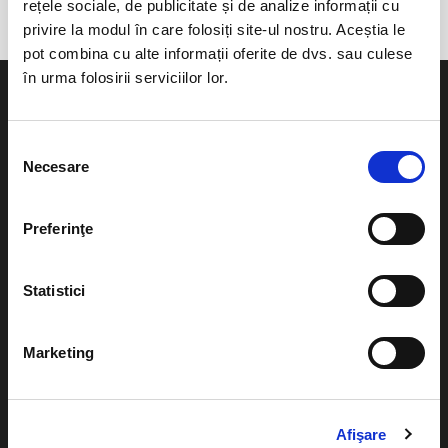
rețele sociale, de publicitate și de analize informații cu
privire la modul în care folosiți site-ul nostru. Aceștia le
pot combina cu alte informații oferite de dvs. sau culese
în urma folosirii serviciilor lor.
Selecția
Necesare
consimțământului
Evenimente
Ajutor
Teatru
Preferinţe
Cum comand bilete?
Concerte si
festivaluri
Plata online sau cash
Statistici
Sport
eBilet printat acasa
Pentru copii
Marketing
Cultura
Livrare prin curier
Diverse
Calendar
Returnare bilete
Afişare