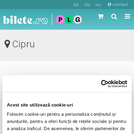
contact
RO
EN
HU
Cipru
0 evenimente in viitorul apropiat
revino mai tarziu
Acest site utilizează cookie-uri
Folosim cookie-uri pentru a personaliza conținutul și
anunta-ma pe email cand apare urmatorul eveniment la
anunțurile, pentru a oferi funcții de rețele sociale și pentru
Cipru
a analiza traficul. De asemenea, le oferim partenerilor de