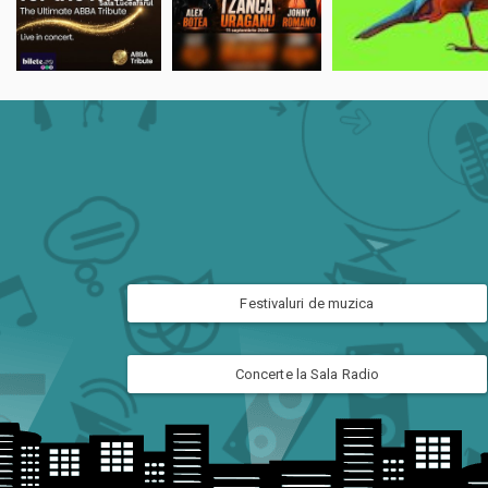
Festivaluri de muzica
Concerte la Sala Radio