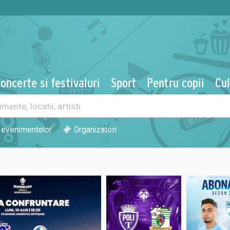
oncerte si festivaluri
Sport
Pentru copii
Cul
 evenimentelor
Organizatori