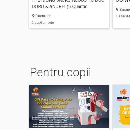
THE MONO JACKS ACOUSTIC DUO
DORU & ANDREI @ Quantic
Bucure
Bucuresti
10 sept
2 septembrie
Pentru copii