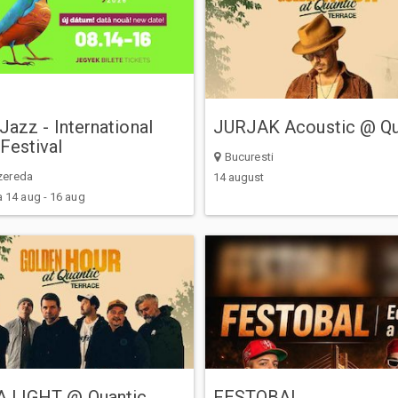
 Jazz - International
JURJAK Acoustic @ Qu
Festival
Bucuresti
zereda
14 august
 14 aug - 16 aug
 LIGHT @ Quantic
FESTOBAL