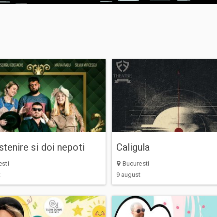
tenire si doi nepoti
Caligula
sti
Bucuresti
t
9 august