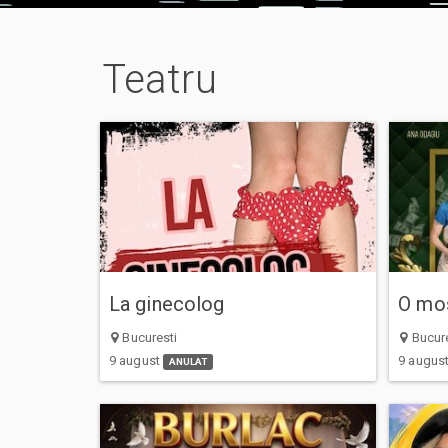
Teatru
La ginecolog
O mos
Bucuresti
Bucure
9 august
9 augus
ANULAT