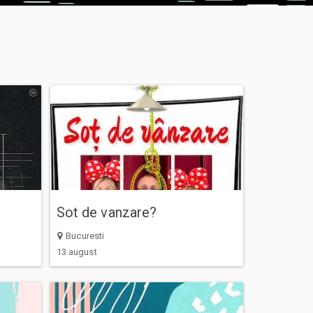
Sot de vanzare?
Bucuresti
13 august