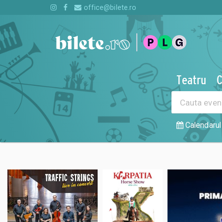
office@bilete.ro
Teatru
C
Cauta
evenimente,
locatii,
Calendarul
artisti