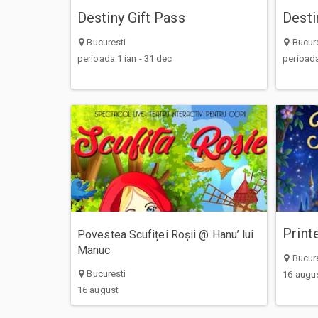
Destiny Gift Pass
Desti
Bucuresti
Bucure
perioada 1 ian - 31 dec
perioada
Print
Povestea Scufiței Roșii @ Hanu’ lui
Manuc
Bucure
Bucuresti
16 augu
16 august