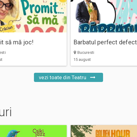
t să mă joc!
Barbatul perfect defect
sti
Bucuresti
st
15 august
vezi toate din Teatru
uri