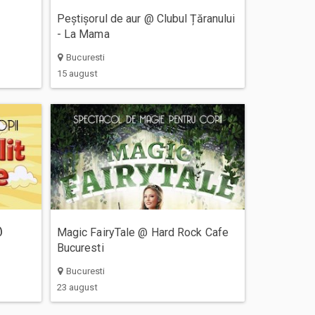
Peștișorul de aur @ Clubul Țăranului
- La Mama
Bucuresti
15 august
@
Magic FairyTale @ Hard Rock Cafe
Bucuresti
Bucuresti
23 august