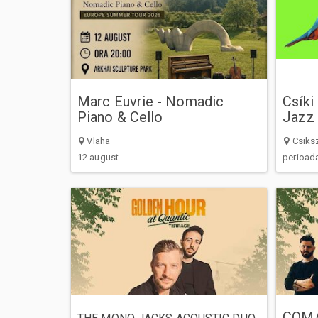
Marc Euvrie - Nomadic
Csíki
Piano & Cello
Jazz 
Vlaha
Csiks
12 august
perioada
COMA