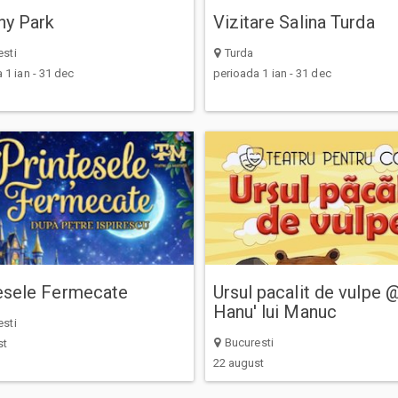
ny Park
Vizitare Salina Turda
sti
Turda
 1 ian - 31 dec
perioada 1 ian - 31 dec
esele Fermecate
Ursul pacalit de vulpe 
Hanu' lui Manuc
sti
Bucuresti
st
22 august