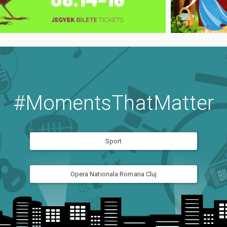
#MomentsThatMatter
Sport
Opera Nationala Romana Cluj